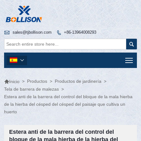

sales@tjbollison.com
+86-13964008293


Tog


>
Productos
>
Productos de jardinería
>
Inicio
Tela de barrera de malezas
>
Estera anti de la barrera del control del bloque de la mala hierba
de la hierba del césped del césped del paisaje que cultiva un
huerto
Estera anti de la barrera del control del
bloque de la mala hierba de la hierba del