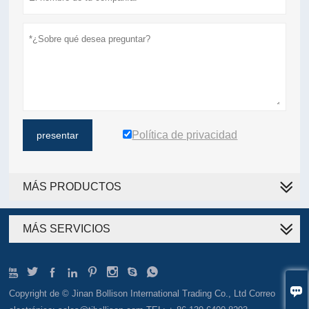
Política de privacidad
presentar
MÁS PRODUCTOS
MÁS SERVICIOS









Copyright de © Jinan Bollison International Trading Co., Ltd Correo