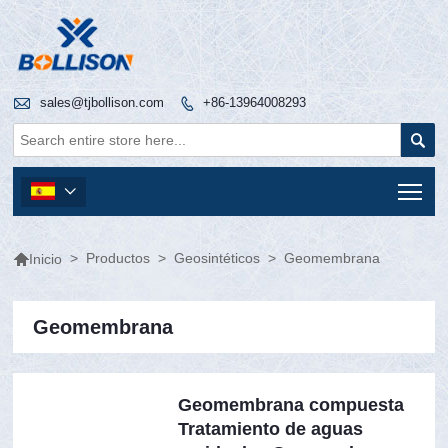

sales@tjbollison.com
+86-13964008293


Tog


>
Productos
>
Geosintéticos
>
Geomembrana
Inicio
Geomembrana
Geomembrana compuesta
Tratamiento de aguas