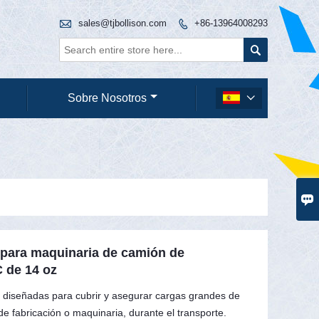

sales@tjbollison.com
+86-13964008293


Sobre Nosotros


 para maquinaria de camión de
 de 14 oz
 diseñadas para cubrir y asegurar cargas grandes de
e fabricación o maquinaria, durante el transporte.