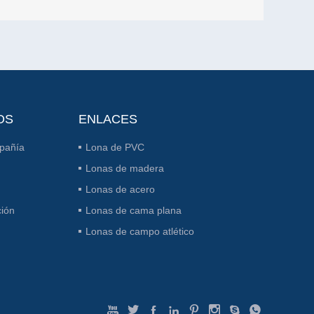
OS
ENLACES
mpañía
Lona de PVC
Lonas de madera
Lonas de acero
ción
Lonas de cama plana
Lonas de campo atlético







