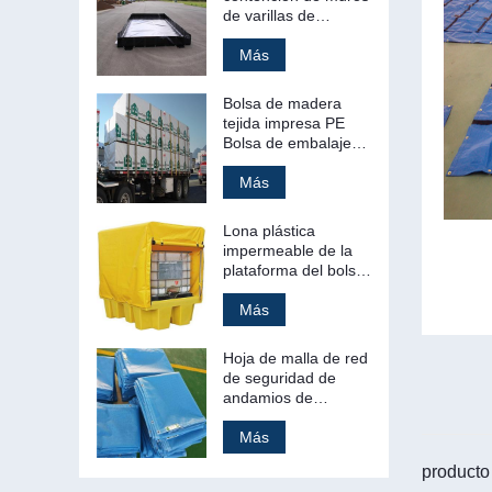
de varillas de
derrames de gestión
de residuos
Más
secundarios
Bolsa de madera
tejida impresa PE
Bolsa de embalaje
de madera Cubierta
de bolsa
Más
Lona plástica
impermeable de la
plataforma del bolso
de la cubierta de la
plataforma de la lona
Más
del PVC
Hoja de malla de red
de seguridad de
andamios de
construcción
incombustible de
Más
PVC de plástico
producto 