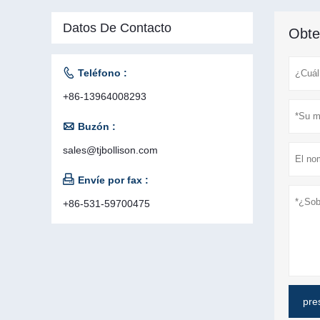
Datos De Contacto
Obte

Teléfono :
+86-13964008293

Buzón :
sales@tjbollison.com

Envíe por fax :
+86-531-59700475
pre