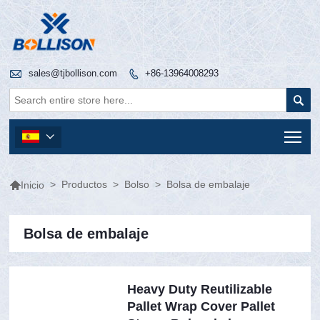

sales@tjbollison.com
+86-13964008293


Tog


>
Productos
>
Bolso
>
Bolsa de embalaje
Inicio
Bolsa de embalaje
Heavy Duty Reutilizable
Pallet Wrap Cover Pallet