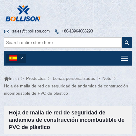

sales@tjbollison.com
+86-13964008293


Tog


>
Productos
>
Lonas personalizadas
>
Neto
>
Inicio
Hoja de malla de red de seguridad de andamios de construcción
incombustible de PVC de plástico
Hoja de malla de red de seguridad de
andamios de construcción incombustible de
PVC de plástico