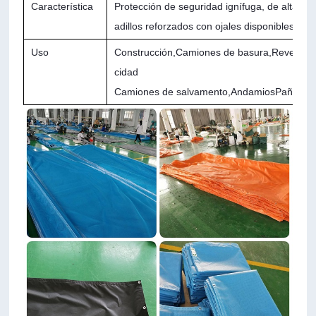
Característica
Protección de seguridad ignífuga, de alta resi
adillos reforzados con ojales disponibles
Uso
Construcción,
Camiones de basura,
Revestimi
cidad
Camiones de salvamento,
Andamios
Paños d