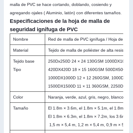
malla de PVC se hace cortando, doblando, cosiendo y
agregando ojales ( Aluminio, latón) con diferentes tamaños.
Especificaciones de la hoja de malla de
seguridad ignífuga de PVC
Nombre
Red de malla de PVC ignífuga / Hoja de mal
Material
Tejido de malla de poliéster de alta resisten
Tejido base
250Dx250D 24 × 24 130GSM 1000DX1000D
Tipo
420DX420D 18 × 15 160GSM 500DX500D 1
1000DX1000D 12 × 12 260GSM, 1000DX10
1500DX1500D 11 × 11 360GSM, 2250DX225
Color
Naranja, verde, azul, gris, negro, blanco
Tamaño
El 1.8m × 3.6m, el 1.8m × 5.1m, el 1.8m × 
El 1.8m × 6.3m, el 1.8m × 7.2m, los 3.6m ×
1,5 m × 5,4 m, 1,2 m × 5,4 m, 0,9 m × 5,4 m