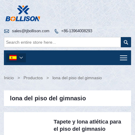

sales@tjbollison.com
+86-13964008293


Tog

Inicio
>
Productos
>
lona del piso del gimnasio
lona del piso del gimnasio
Tapete y lona atlética para
el piso del gimnasio