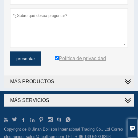
Política de privacidad
presentar
MÁS PRODUCTOS
MÁS SERVICIOS









Copyright de © Jinan Bollison International Trading Co., Ltd Correo
electrónico: sales@tjbollison.com TEL: + 86-139 6400 8293